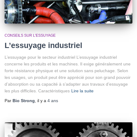
CONSEILS SUR L'ESSUYAGE
L’essuyage industriel
L’essuyage pour le secteur industriel L’essuyage industriel
concerne les produits et les machines. Il exige généralement une
forte résistance physique et une solution sans peluchage. Selon
les usages, un produit peut être apprécié pour son grand pouvoir
d’absorption ou sa capacité à s’adapter aux travaux d’essuyage
les plus difficiles. Caractéristiques
Lire la suite
Par
Bio Strong
, il y a
4 ans