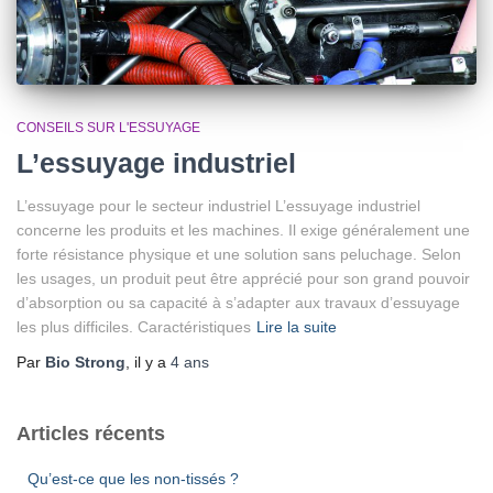
CONSEILS SUR L'ESSUYAGE
L’essuyage industriel
L’essuyage pour le secteur industriel L’essuyage industriel
concerne les produits et les machines. Il exige généralement une
forte résistance physique et une solution sans peluchage. Selon
les usages, un produit peut être apprécié pour son grand pouvoir
d’absorption ou sa capacité à s’adapter aux travaux d’essuyage
les plus difficiles. Caractéristiques
Lire la suite
Par
Bio Strong
, il y a
4 ans
Articles récents
Qu’est-ce que les non-tissés ?