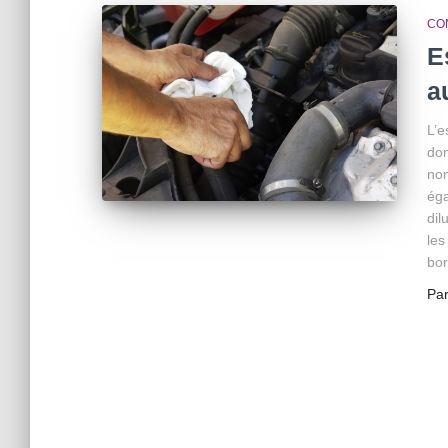
CO
E
a
L’e
dom
non
éga
dil
les
bor
Pa