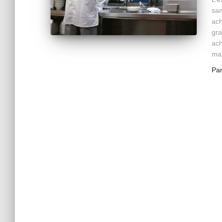
san
ach
gra
ach
man
Pa