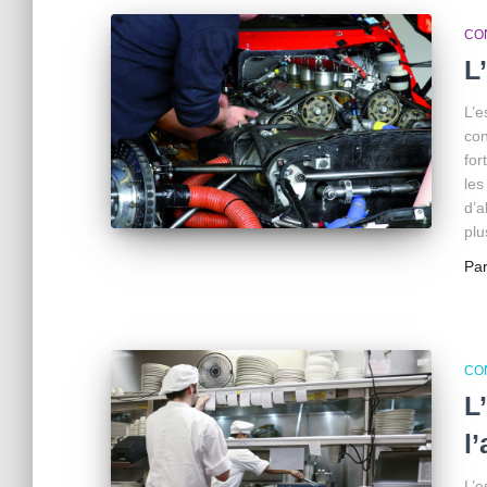
CO
L
L’e
con
for
les
d’a
plu
Pa
CO
L
l
L’e