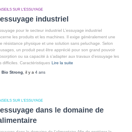
NSEILS SUR L'ESSUYAGE
’essuyage industriel
ssuyage pour le secteur industriel L’essuyage industriel
cerne les produits et les machines. Il exige généralement une
te résistance physique et une solution sans peluchage. Selon
 usages, un produit peut être apprécié pour son grand pouvoir
bsorption ou sa capacité à s’adapter aux travaux d’essuyage les
s difficiles. Caractéristiques
Lire la suite
r
Bio Strong
, il y a
4 ans
NSEILS SUR L'ESSUYAGE
’essuyage dans le domaine de
’alimentaire
ssuyage dans le domaine de l’alimentaire Afin de protéger la