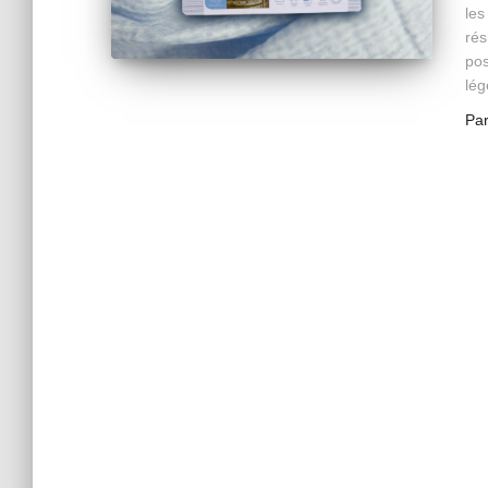
les
rés
pos
lég
Pa