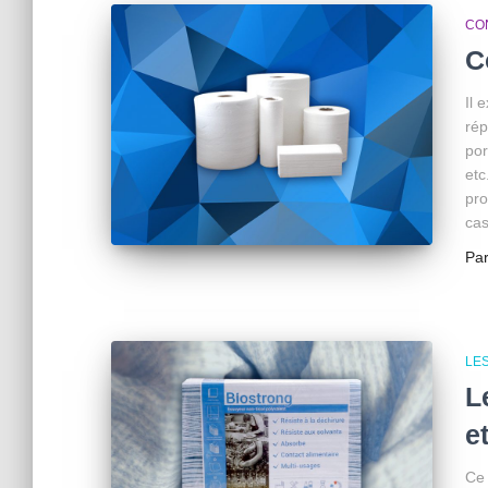
CO
C
Il 
rép
por
etc
pro
cas
Pa
LE
L
e
Ce 