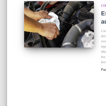
CO
E
a
L’e
dom
non
éga
dil
les
bor
Pa