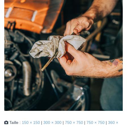
Taille :
150 × 150
|
300 × 300
|
750 × 750
|
750 × 750
|
360 ×